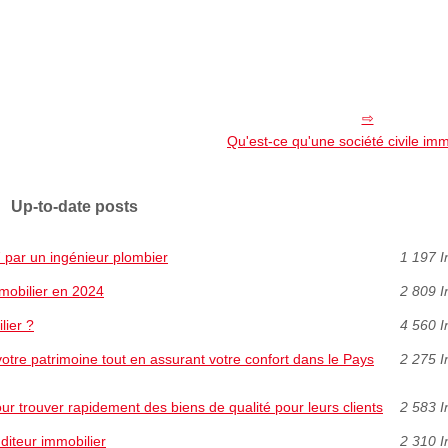
Qu'est-ce qu'une société civile imm
Up-to-date posts
 par un ingénieur plombier
1 197 I
mobilier en 2024
2 809 I
lier ?
4 560 I
 votre patrimoine tout en assurant votre confort dans le Pays
2 275 I
ur trouver rapidement des biens de qualité pour leurs clients
2 583 I
diteur immobilier
2 310 I