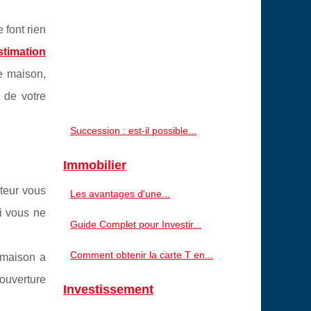
 font rien
stimation
e maison,
 de votre
Succession : est-il possible...
Immobilier
êteur vous
Les avantages d'une...
i vous ne
Guide Complet pour Investir...
Comment obtenir la carte T en...
e maison a
ouverture
Investissement