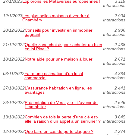
27/1/2023
Explorons les Metaverses européennes !
3 119
Interactions
12/1/2023
Les plus belles maisons à vendre à
2 904
Chambéry
Interactions
28/12/2022
Conseils pour investir en immobilier
2 906
gagnant
Interactions
21/12/2022
Quelle zone choisir pour acheter un bien
2 438
en loi Pinel ?
Interactions
10/12/2022
Notre aide pour une maison à louer
2 671
Interactions
03/11/2022
Faire une estimation d'un local
4 384
commercial
Interactions
27/10/2022
L'assurance habitation en ligne, les
2 441
avantages
Interactions
23/10/2022
Présentation de Versity.io : L'avenir de
2 546
l'immobilier
Interactions
13/10/2022
Combien de fois la perte d'une clé est-
3 645
elle la raison d'un appel à un serrurier ?
Interactions
12/10/2022
Que faire en cas de porte claquée ?
2 274