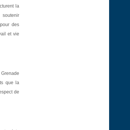
cturent la
 soutenir
 pour des
ail et vie
à Grenade
ts que la
espect de