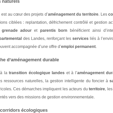
s naturels
 est au cœur des projets d’
aménagement du territoire
. Les
c
ons ciblées : replantation, défrichement contrôlé et gestion ac
,
grenade adour
et
parentis born
bénéficient ainsi d’inte
partemental
des Landes, renforçant les
services
liés à l’envi
, souvent accompagnée d’une offre d’
emploi permanent
.
rche d’aménagement durable
 à la
transition écologique landes
et à l’
aménagement dur
s ressources naturelles, la gestion intelligente du foncier à
s
gricoles. Ces démarches impliquent les acteurs du
territoire
, le
ntés vers des missions de gestion environnementale.
t corridors écologiques