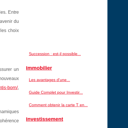
es. Entre
avenir du
 les choix
Succession : est-il possible...
Immobilier
assurer un
 nouveaux
Les avantages d'une...
tis-born/
,
Guide Complet pour Investir...
Comment obtenir la carte T en...
dynamiques
Investissement
Cohérence