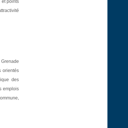
et points
tractivité
n, Grenade
 orientés
mique des
es emplois
 commune,