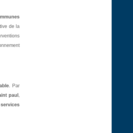
ommunes
tive de la
rventions
ronnement
able
. Par
aint paul
,
s
services