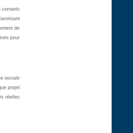
s conseils
avorisant
pement de
tives pour
e sociale
que projet
s réelles