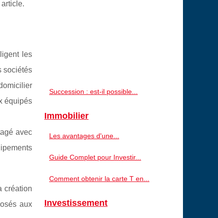
article.
ligent les
s sociétés
domicilier
Succession : est-il possible...
ux équipés
Immobilier
rtagé avec
Les avantages d'une...
quipements
Guide Complet pour Investir...
Comment obtenir la carte T en...
a création
Investissement
posés aux