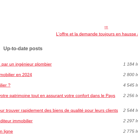
L'offre et la demande toujours en hausse
Up-to-date posts
 par un ingénieur plombier
1 184 I
mobilier en 2024
2 800 I
lier ?
4 545 I
 votre patrimoine tout en assurant votre confort dans le Pays
2 256 I
ur trouver rapidement des biens de qualité pour leurs clients
2 544 I
diteur immobilier
2 297 I
n ligne
2 775 I